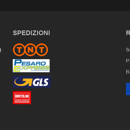
SPEDIZIONI
)
S
P
B