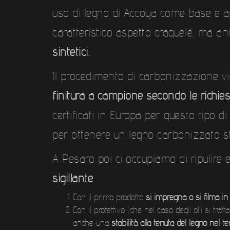
uso di legno di Accoya come base e app
caratteristico aspetto craquelé, ma 
sintetici.
Il procedimento di carbonizzazione vi
finitura a campione secondo le richiest
certificati in Europa per questo tipo d
per ottenere un legno carbonizzato sta
A Pesaro poi ci occupiamo di ripulire 
sigillante
.
Con il primo prodotto
si impregna o si filma in
Con il protettivo (che nel caso degli olii si t
anche una
stabilità alla tenuta del legno nel 