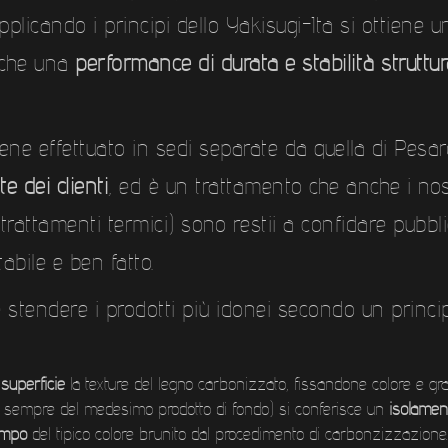
licando i principi dello Yakisugi-Ita si ottiene u
anche una
performance di durata e stabilità struttura
ene effettuato in sedi separate da quella di Pesa
e dei clienti
, ed è un trattamento che anche i nostr
i trattamenti termici) sono restii a confidare pubbl
bile e ben fatto.
e stendere i prodotti più idonei secondo un princi
 superficie
la texture del legno carbonizzato, fissandone colore e gr
ratta sempre del medesimo prodotto di fondo) si conferisce un
isolamen
tempo
del tipico colore brunito dal procedimento di carbonzizzazione.