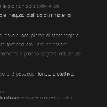
n legno non solo bello e dal
le ineguagliabili da altri materiali
ro, dove ci occupiamo di stoccaggio e
i fornitori (tra i rari ad essere
icamente il proprio segreto industriale
pio di 3 passaggi:
fondo, protettivo,
ana.
to dell'odore
emesso dal legno carbonizzato e