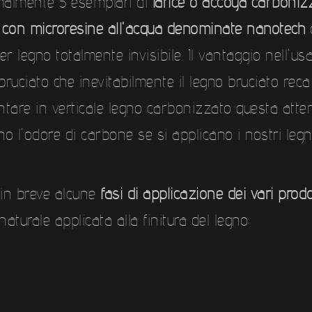
rmalmente 5 esemplari di
larice o accoya carbonizz
o con microresine all'acqua denominate nanotech
d
er legno totalmente invisibile. Il vantaggio nell'u
bruciato che inevitabilmente il legno bruciato reca
montare in verticale legno carbonizzato questa at
o l'odore di carbone se si applicano i nostri leg
 in breve alcune
fasi di applicazione dei vari prodo
naturale applicata alla finitura del legno: