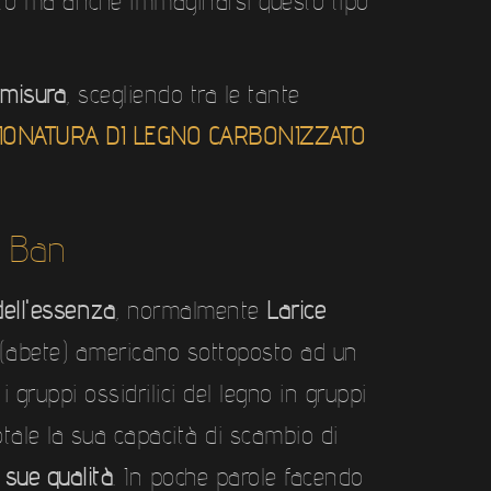
atto ma anche immaginarsi questo tipo
misura
, scegliendo tra le tante
PIONATURA DI LEGNO CARBONIZZATO
i Ban
dell'essenza
, normalmente
Larice
(abete) americano sottoposto ad un
i gruppi ossidrilici del legno in gruppi
otale la sua capacità di scambio di
sue qualità
. In poche parole facendo