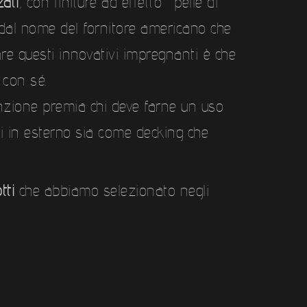
ati
, con finiture ad effetto “pelle di
al nome del fornitore americano che
sare questi innovativi impregnanti è che
 con sé.
tenzione premia chi deve farne un uso
ni in esterno sia come decking che
tti
che abbiamo selezionato negli